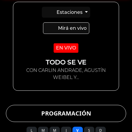
Estaciones
Mirá en vivo
EN VIVO
TODO SE VE
CON CARLIN ANDRADE, AGUSTÍN
WEIBEL Y...
PROGRAMACIÓN
L
M
M
J
V
S
D